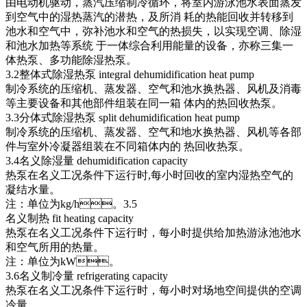
由电动机驱动，蒸汽压缩制冷循环，将室内游泳池水表面蒸发
到空气中的湿热蒸汽的潜热，及所消 耗的热能回收并转移到
池水和空气中，弥补池水和空气的热损失，以实现空调、除湿
和池水加热等系统 于一体综合利用能量的设备，亦称三集一
体热泵、多功能除湿热泵。
3.2整体式除湿热泵 integral dehumidification heat pump
制冷系统的压缩机、蒸发器、空气和池水换热器、风机及消毒
等主要设备和其他部件组装在同一箱 体内的热回收热泵。
3.3分体式除湿热泵 split dehumidification heat pump
制冷系统的压缩机、蒸发器、空气和地水换热器、风机等各部
件与室外冷凝器组装在不同箱体内的 热回收热泵。
3.4名义除湿量 dehumidification capacity
热泵在名义工况条件下运行时,每小时回收的室内湿热空气的
凝结水量。
注：单位为kg/h。3.5
名义制热 fit heating capacity
热泵在名义工况条件下运行时，每小时提供给加热游泳池池水
和空气所用的热量。
注：单位为kW。
3.6名义制冷量 refrigerating capacity
热泵在名义工况条件下运行时，每小时对场地空间提供的空调
冷量。