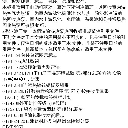
法、检测规则、标志、包装、运输和贮存。
本标准适用于电动机驱动、蒸汽压缩制冷循环，以回收室内湿
热空气为热源，为室内游泳池提供池 水加热、除湿和空调的
热回收热泵。室内水上游乐池、水疗池、温泉池和公共浴场热
回收热泵可参照 执行。
2游泳池三集一体恒温除湿热泵热回收标准规范性引用文件
下列文件对于本文件的应用是必不可少的。凡是注明日期的引
用文件，仅注日期的版本适用于本 文件。凡是不注明日期的
引用文件，其新版本（包括所有修改单）适用于本文件。
GB/T 191包装储运图示标志
GB/T 706热轧型钢
GB/T 1720漆膜附着力测定法
GB/T 2423.17电工电子产品环境试验 第2部分:试验方法 实验
Ka：盐雾
GB/T 2518连续热镀锌钢板及钢带
GB/T 2828.1计数抽样检验程序 第1部分:按接收质量限
（AQL）检索的逐批检验抽样计划
GB 4208外壳防护等级（IP代码）
GB 5237.1 铝合金建筑型材 第1部分:基材
GB/T 6388运输包装收发货标志
GB 8624-2012建筑材料及制品燃烧性能分级
GB/T 9969